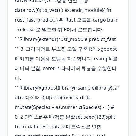
Array1<f64> { // 고성능 연산 수행 
data.row(0).to_vec() } extendr_module!{ fn 
rust_fast_predict; } 위 Rust 모듈을 cargo build 
--release 로 빌드한 뒤 R에서 로드합니다. 
```Rlibrary(extendr)rust_module predict_fast 
``` 3. 그라디언트 부스팅 모델 구축 R의 xgboost 
패키지를 이용해 모델을 학습합니다. rsample로 
데이터 분할, caret로 파라미터 튜닝을 수행합니
다. 
```Rlibrary(xgboost)library(rsample)library(car
et)# 데이터 준비data(iris)iris_df % 
mutate(Species = as.numeric(Species) - 1) # 
0~2 인덱스# 훈련/검증 분할set.seed(123)split 
train_data test_data # 매트릭스로 변환