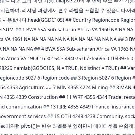
니다.2. 고급 피벗 기능collapse 2.0의 두 번째 주요 추가 기능은 
을 지원하며, 리샤핑 과정에서 변수 라벨을 포함할 수 있습니다.아래 
.head(GGDC10S) ## Country Regioncode Region Va
SUM ## 1 BWA SSA Sub-saharan Africa VA 1960 NA NA NA 
ca VA 1961 NA NA NA NA NA NA NA NA NA NA NA NA ## 3 BWA
 NA NA NA NA ## 4 BWA SSA Sub-saharan Africa VA 1963 N
 Africa VA 1964 16.30154 3.494075 0.7365696 0.1043936 0.
48229 namlab(GGDC10S, N = TRUE, Ndistinct = TRUE) ## Varia
egioncode 5027 6 Region code ## 3 Region 5027 6 Region ## 
364 4353 Agriculture ## 7 MIN 4355 4224 Mining ## 8 MAN 
ON 4355 4339 Construction ## 11 WRT 4355 4344 Trade, resta
nd communication ## 13 FIRE 4355 4349 Finance, insurance, 
overnment services ## 15 OTH 4248 4238 Community, social
n of sec이처럼 pivot()는 변수 라벨을 반영하면서 데이터셋을 손쉽