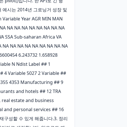
pivot()입니다. 한 API로 긴 형
예시는 2014년 그로닝거 성장 및 
riable Year AGR MIN MAN 
NA NA NA NA NA NA NA NA NA 
 SSA Sub-saharan Africa VA 
A NA NA NA NA NA NA NA NA NA 
6600454 6.243732 1.658928 
ble N Ndist Label ## 1 
4 Variable 5027 2 Variable ## 
4355 4353 Manufacturing ## 9 
urants and hotels ## 12 TRA 
real estate and business 
 and personal services ## 16 
게 재구성할 수 있게 해줍니다.3. 정리 