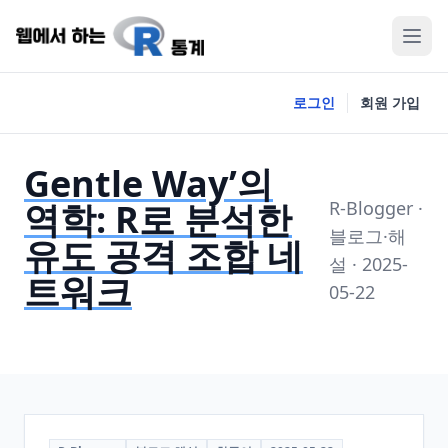
로그인
회원 가입
Gentle Way’의
역학: R로 분석한
R-Blogger ·
블로그·해
유도 공격 조합 네
설 · 2025-
트워크
05-22