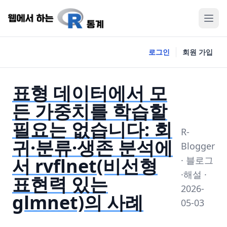
로그인
회원 가입
표형 데이터에서 모
든 가중치를 학습할
필요는 없습니다: 회
R-
귀·분류·생존 분석에
Blogger
서 rvflnet(비선형
· 블로그
·해설 ·
표현력 있는
2026-
glmnet)의 사례
05-03