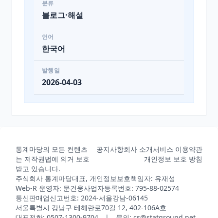
분류
블로그·해설
언어
한국어
발행일
2026-04-03
통계마당의 모든 컨텐츠
공지사항
회사 소개
서비스 이용약관
는 저작권법에 의거 보호
개인정보 보호 방침
받고 있습니다.
주식회사 통계마당
대표, 개인정보보호책임자: 유재성
Web-R 운영자: 문건웅
사업자등록번호: 795-88-02574
통신판매업신고번호: 2024-서울강남-06145
서울특별시 강남구 테헤란로70길 12, 402-106A호
대표전화: 0507-1300-9704 | 문의: cs@statground.net