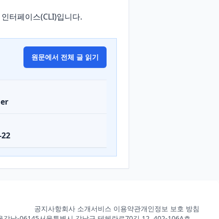
한 명령줄 인터페이스(CLI)입니다.
원문에서 전체 글 읽기
er
-22
공지사항
회사 소개
서비스 이용약관
개인정보 보호 방침
강남-06145
서울특별시 강남구 테헤란로70길 12, 402-106A호