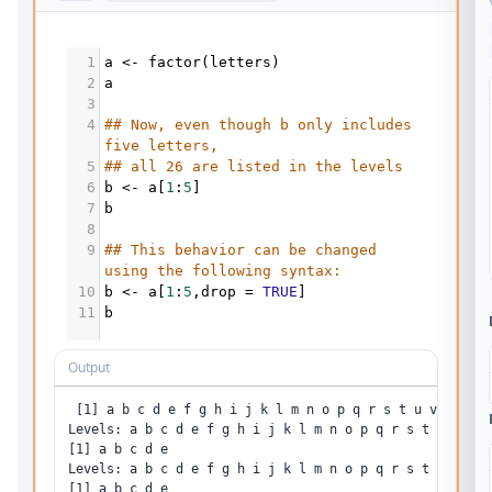
1
a
<-
factor
(
letters
)
2
a
3
4
## Now, even though b only includes 
five letters, 
5
## all 26 are listed in the levels
6
b
<-
a
[
1
:
5
]
7
b
8
9
## This behavior can be changed 
using the following syntax:
10
b
<-
a
[
1
:
5
,
drop
=
TRUE
]
11
b
Output
 [1] a b c d e f g h i j k l m n o p q r s t u v w x y z
Levels: a b c d e f g h i j k l m n o p q r s t u v w x 
[1] a b c d e

Levels: a b c d e f g h i j k l m n o p q r s t u v w x 
[1] a b c d e
