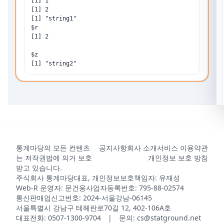
[1] 1

[1] 2

[1] "string1"

$r

[1] 2

$z

통계마당의 모든 컨텐츠
공지사항
회사 소개
서비스 이용약관
는 저작권법에 의거 보호
개인정보 보호 방침
받고 있습니다.
주식회사 통계마당
대표, 개인정보보호책임자: 유재성
Web-R 운영자: 문건웅
사업자등록번호: 795-88-02574
통신판매업신고번호: 2024-서울강남-06145
서울특별시 강남구 테헤란로70길 12, 402-106A호
대표전화: 0507-1300-9704 | 문의: cs@statground.net