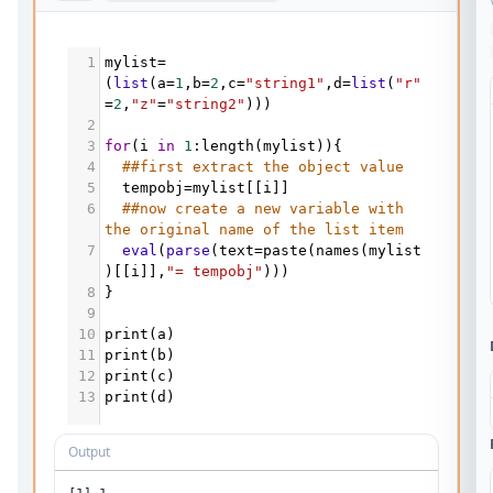
1
mylist
=
(
list
(
a
=
1
,
b
=
2
,
c
=
"string1"
,
d
=
list
(
"r"
=
2
,
"z"
=
"string2"
)))
2
3
for
(
i
in
1
:
length
(
mylist
)){
4
##first extract the object value
5
tempobj
=
mylist
[[
i
]]
6
##now create a new variable with 
the original name of the list item
7
eval
(
parse
(
text
=
paste
(
names
(
mylist
)[[
i
]],
"= tempobj"
)))
8
}
9
10
print
(
a
)
11
print
(
b
)
12
print
(
c
)
13
print
(
d
)
Output