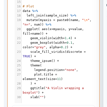
15
16
# Plot
17
data
%>%
18
left_join
(
sample_size
) 
%>%
19
mutate
(
myaxis
=
paste0
(
name
, 
"
\n
"
"n="
, 
num
)) 
%>%
20
ggplot
( 
aes
(
x
=
myaxis
, 
y
=
value
, 
fill
=
name
)) 
+
21
geom_violin
(
width
=
1.4
) 
+
22
geom_boxplot
(
width
=
0.1
, 
color
=
"grey"
, 
alpha
=
0.2
) 
+
23
scale_fill_viridis
(
discrete
=
TRUE
) 
+
24
theme_ipsum
() 
+
25
theme
(
26
legend.position
=
"none"
,
27
plot.title
=
element_text
(
size
=
11
)
28
    ) 
+
29
ggtitle
(
"A Violin wrapping a 
boxplot"
) 
+
30
xlab
(
""
)