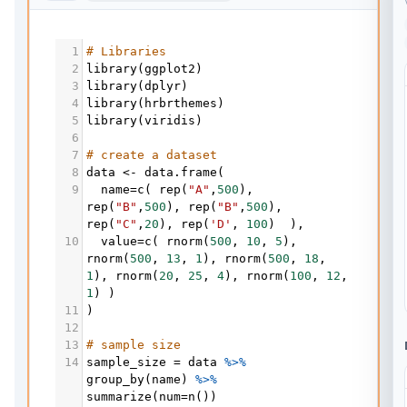
1
# Libraries
2
library
(
ggplot2
)
3
library
(
dplyr
)
4
library
(
hrbrthemes
)
5
library
(
viridis
)
6
7
# create a dataset
8
data
<-
data.frame
(
9
name
=
c
( 
rep
(
"A"
,
500
), 
rep
(
"B"
,
500
), 
rep
(
"B"
,
500
), 
rep
(
"C"
,
20
), 
rep
(
'D'
, 
100
)  ),
10
value
=
c
( 
rnorm
(
500
, 
10
, 
5
), 
rnorm
(
500
, 
13
, 
1
), 
rnorm
(
500
, 
18
, 
1
), 
rnorm
(
20
, 
25
, 
4
), 
rnorm
(
100
, 
12
1
) )
11
)
12
13
# sample size
14
sample_size
=
data
%>%
group_by
(
name
) 
%>%
summarize
(
num
=
n
())