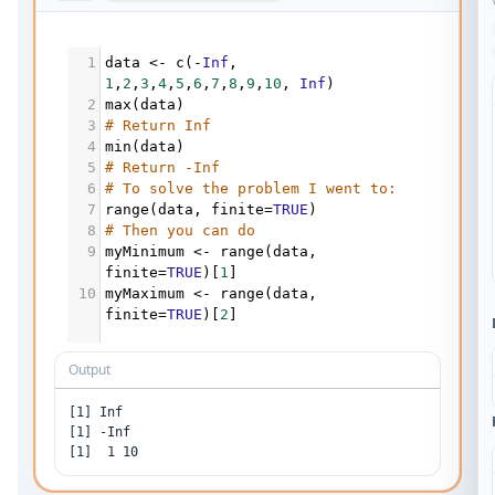
1
data
<-
c
(
-
Inf
, 
1
,
2
,
3
,
4
,
5
,
6
,
7
,
8
,
9
,
10
, 
Inf
)
2
max
(
data
)
3
# Return Inf
4
min
(
data
)
5
# Return -Inf
6
# To solve the problem I went to:
7
range
(
data
, 
finite
=
TRUE
)
8
# Then you can do
9
myMinimum
<-
range
(
data
, 
finite
=
TRUE
)[
1
]
10
myMaximum
<-
range
(
data
, 
finite
=
TRUE
)[
2
]
Output
[1] Inf

[1] -Inf

[1]  1 10