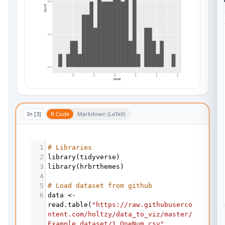
In [
3
]
R Code
Markdown (LaTeX)
1
# Libraries
2
library
(
tidyverse
)
3
library
(
hrbrthemes
)
4
5
# Load dataset from github
6
data
<-
read.table
(
"https://raw.githubuserco
ntent.com/holtzy/data_to_viz/master/
Example_dataset/1_OneNum.csv"
, 