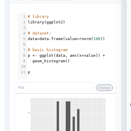
1
# library
2
library
(
ggplot2
)
3
4
# dataset:
5
data
=
data.frame
(
value
=
rnorm
(
100
))
6
7
# basic histogram
8
p
<-
ggplot
(
data
, 
aes
(
x
=
value
)) 
+
9
geom_histogram
()
10
11
p
Plot
Enlarge