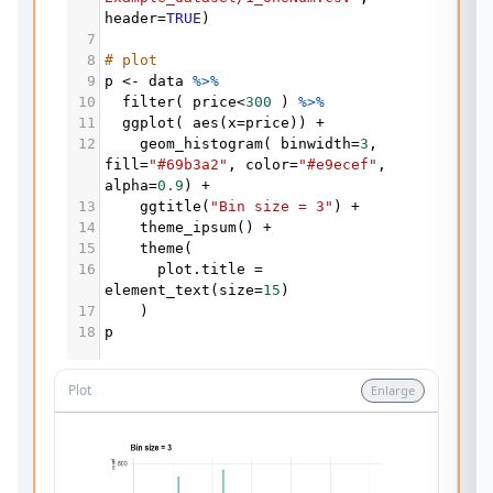
header
=
TRUE
)
7
8
# plot
9
p
<-
data
%>%
10
filter
( 
price
<
300
 ) 
%>%
11
ggplot
( 
aes
(
x
=
price
)) 
+
12
geom_histogram
( 
binwidth
=
3
, 
fill
=
"#69b3a2"
, 
color
=
"#e9ecef"
, 
alpha
=
0.9
) 
+
13
ggtitle
(
"Bin size = 3"
) 
+
14
theme_ipsum
() 
+
15
theme
(
16
plot.title
=
element_text
(
size
=
15
)
17
    )
18
p
Plot
Enlarge