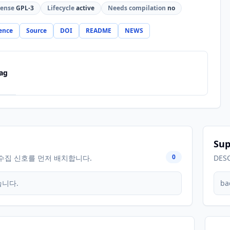
cense
GPL-3
Lifecycle
active
Needs compilation
no
ence
Source
DOI
README
NEWS
ag
Sup
0
수집 신호를 먼저 배치합니다.
DES
습니다.
ba