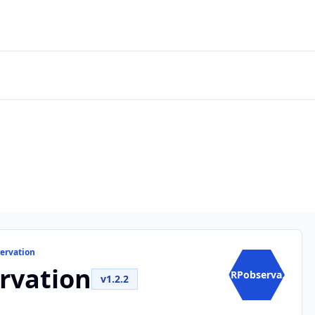
ervation
rvation
ARPobserva...
v1.2.2