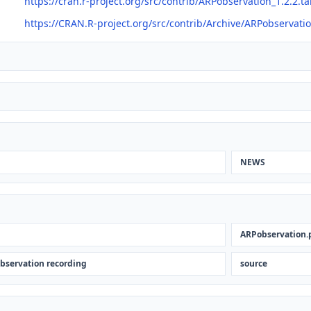
https://cran.r-project.org/src/contrib/ARPobservation_1.2.2.ta
https://CRAN.R-project.org/src/contrib/Archive/ARPobservati
NEWS
ARPobservation.
observation recording
source