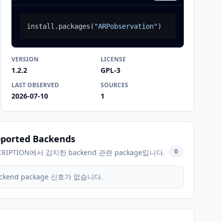
install.packages
(
"ARPobservation"
)
VERSION
LICENSE
1.2.2
GPL-3
LAST OBSERVED
SOURCES
2026-07-10
1
ported Backends
0
CRIPTION에서 감지한 backend 관련 package입니다.
ckend package 신호가 없습니다.