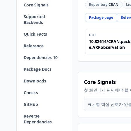
Core Signals
Repository
CRAN
Li
Supported
Package page
Refer
Backends
Quick Facts
DOI
10.32614/CRAN.pack
Reference
e.ARPobservation
Dependencies 10
Package Docs
Downloads
Core Signals
첫 화면에서 판단해야 할 
Checks
GitHub
표시할 핵심 신호가 없
Reverse
Dependencies