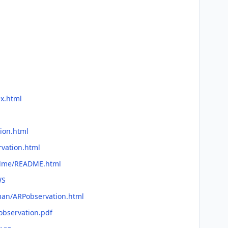
ex.html
tion.html
rvation.html
eadme/README.html
WS
fman/ARPobservation.html
observation.pdf