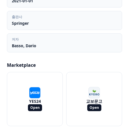
2021-01-01
출판사
Springer
저자
Basso, Dario
Marketplace
YES24
교보문고
Open
Open