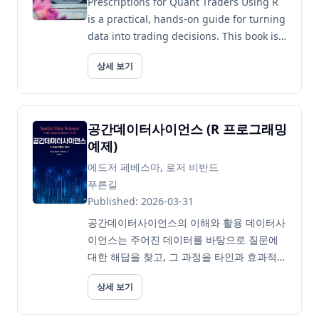
Prescriptions for Quant Traders Using R
is a practical, hands-on guide for turning
data into trading decisions. This book is
written for quantitative traders, financial
상세 보기
analysts, a...
공간데이터사이언스 (R 프로그래밍
예제)
에드저 페베스마, 로저 비반드
푸른길
Published: 2026-03-31
공간데이터사이언스의 이해와 활용 데이터사
이언스는 주어진 데이터를 바탕으로 질문에
대한 해답을 찾고, 그 과정을 타인과 효과적으
로 소통하는 학문이다. 여기서 소통은 단순히
상세 보기
결과를 제시하는 것을 넘어, 사용된 데이터를
공유하고 해답 도출의 전 과정을 포괄적이며