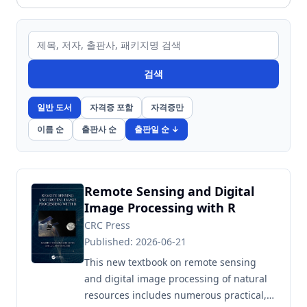
검색
일반 도서
자격증 포함
자격증만
이름 순
출판사 순
출판일 순 ↓
Remote Sensing and Digital
Image Processing with R
CRC Press
Published: 2026-06-21
This new textbook on remote sensing
and digital image processing of natural
resources includes numerous practical,