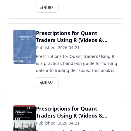
problem-solving exercises, emphasizing
상세 보기
free and open-source platf...
Prescriptions for Quant
Traders Using R (Videos &
Scripts)
Published: 2026-04-21
Prescriptions for Quant Traders Using R
is a practical, hands-on guide for turning
data into trading decisions. This book is
written for quantitative traders, financial
상세 보기
analysts, a...
Prescriptions for Quant
Traders Using R (Videos &
Scripts)
Published: 2026-04-21