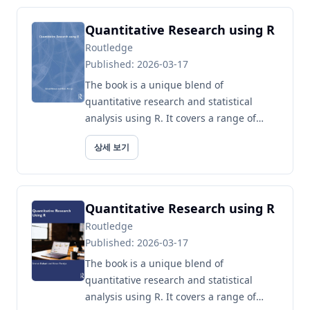
재현 가능한 방식으로 투명하게 공개하는 것
을 포함한다. 또한 데이...
Quantitative Research using R
Routledge
Published: 2026-03-17
The book is a unique blend of
quantitative research and statistical
analysis using R. It covers a range of
statistical techniques applicable to cross-
상세 보기
sectional data in the backdrop...
Quantitative Research using R
Routledge
Published: 2026-03-17
The book is a unique blend of
quantitative research and statistical
analysis using R. It covers a range of