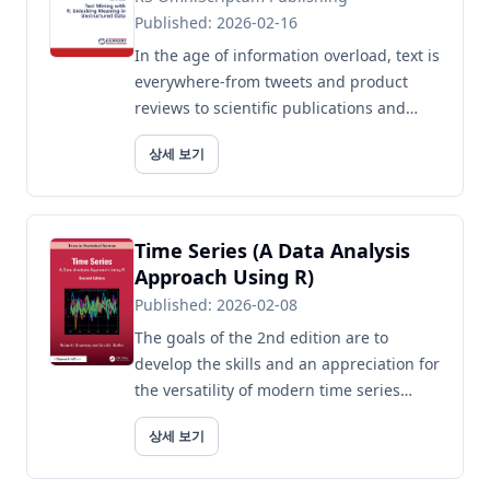
Published: 2026-02-16
In the age of information overload, text is
everywhere-from tweets and product
reviews to scientific publications and
policy documents. Text Mining with R is a
상세 보기
comprehensive, moder...
Time Series (A Data Analysis
Approach Using R)
Published: 2026-02-08
The goals of the 2nd edition are to
develop the skills and an appreciation for
the versatility of modern time series
analysis as a tool for analyzing
상세 보기
dependent data. This edition e...