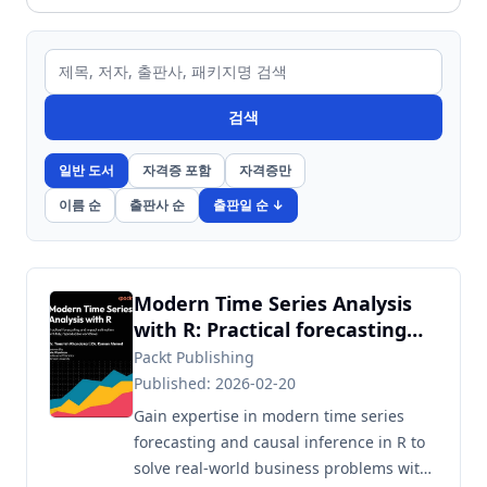
검색
일반 도서
자격증 포함
자격증만
이름 순
출판사 순
출판일 순 ↓
Modern Time Series Analysis
with R: Practical forecasting
and impact estimation with
Packt Publishing
tidy, reproducible workflows
Published: 2026-02-20
Gain expertise in modern time series
forecasting and causal inference in R to
solve real-world business problems with