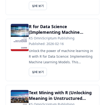
reproducible, high-quality codeKey
상세 보기
Features:- Explore forecast...
R for Data Science
(Implementing Machine
Learning Models)
KS OmniScriptum Publishing
Published: 2026-02-16
Unlock the power of machine learning in
R with R for Data Science: Implementing
Machine Learning Models. This
comprehensive guide equips data
상세 보기
scientists, analysts, and R enthusiast...
Text Mining with R (Unlocking
Meaning in Unstructured
Data)
KS OmniScriptum Publishing