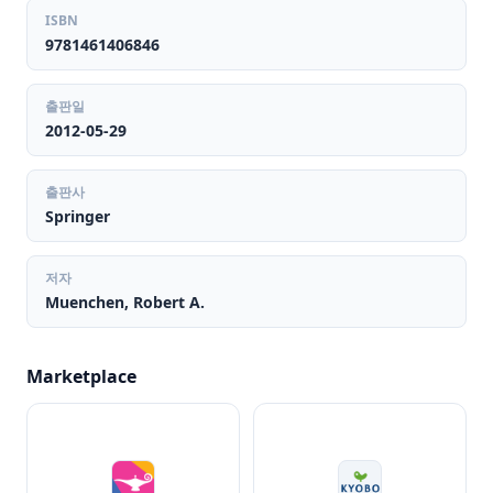
ISBN
9781461406846
출판일
2012-05-29
출판사
Springer
저자
Muenchen, Robert A.
Marketplace