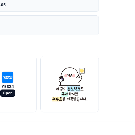
-05
YES24
Open