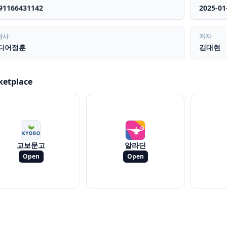
91166431142
2025-01
판사
저자
디어정훈
김대현
ketplace
교보문고
알라딘
Open
Open