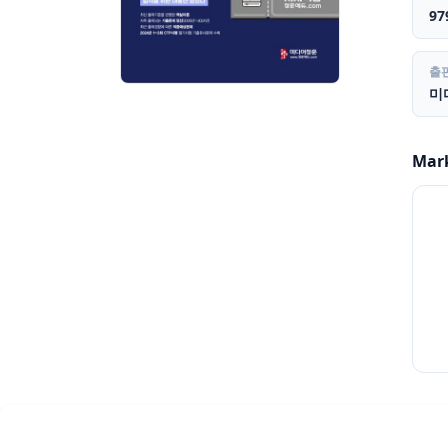
97
출
미
Mar