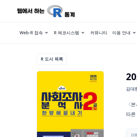
Web-R 접속
R 에코시스템
커뮤니티
이용 안내
R 도서 목록
2
김대현 
〈본
따른
IS