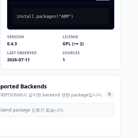
install.packages
(
"ABM"
)
VERSION
LICENSE
0.4.3
GPL (>= 2)
LAST OBSERVED
SOURCES
2026-07-11
1
ported Backends
0
CRIPTION에서 감지한 backend 관련 package입니다.
ckend package 신호가 없습니다.