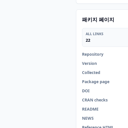
패키지 페이지
ALL LINKS
22
Repository
Version
Collected
Package page
DOI
CRAN checks
README
NEWS
Reference HTML