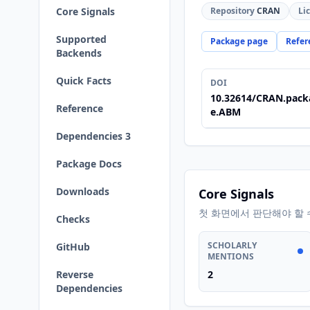
Core Signals
Repository
CRAN
Li
Supported
Package page
Refer
Backends
Quick Facts
DOI
10.32614/CRAN.pack
Reference
e.ABM
Dependencies 3
Package Docs
Downloads
Core Signals
첫 화면에서 판단해야 할 
Checks
SCHOLARLY
GitHub
MENTIONS
Reverse
2
Dependencies