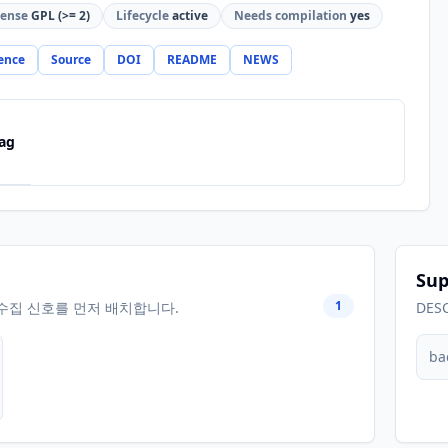
cense
GPL (>= 2)
Lifecycle
active
Needs compilation
yes
ence
Source
DOI
README
NEWS
ag
Sup
1
수집 신호를 먼저 배치합니다.
DES
ba