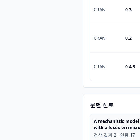
CRAN
0.3
CRAN
0.2
CRAN
0.4.3
문헌 신호
A mechanistic model 
with a focus on micr
검색 결과 2 · 인용 17