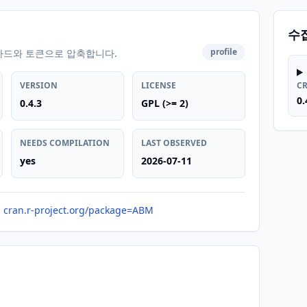
수
profile
카드와 토큰으로 압축합니다.
VERSION
LICENSE
C
0.
0.4.3
GPL (>= 2)
NEEDS COMPILATION
LAST OBSERVED
yes
2026-07-11
cran.r-project.org/package=ABM