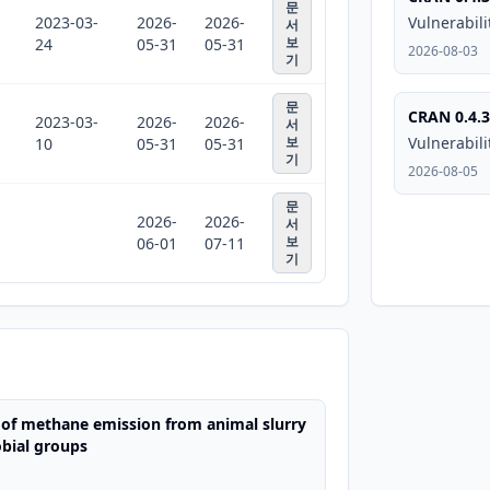
문
2023-03-
2026-
2026-
Vulnerabili
서
보
24
05-31
05-31
2026-08-03
기
문
CRAN 0.4.3
2023-03-
2026-
2026-
서
보
Vulnerabili
10
05-31
05-31
기
2026-08-05
문
2026-
2026-
서
보
06-01
07-11
기
of methane emission from animal slurry
obial groups