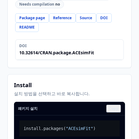
Needs compilation
no
Package page
Reference
Source
DOI
README
DOI
10.32614/CRAN.package.ACEsimFit
Install
설치 방법을 선택하고 바로 복사합니다.
패키지 설치
Copy
install.packages
(
"ACEsimFit"
)