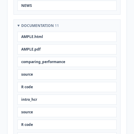
NEWS
DOCUMENTATION
11
AMPLE.html
AMPLE.pdf
comparing_performance
source
R code
intro_hcr
source
R code