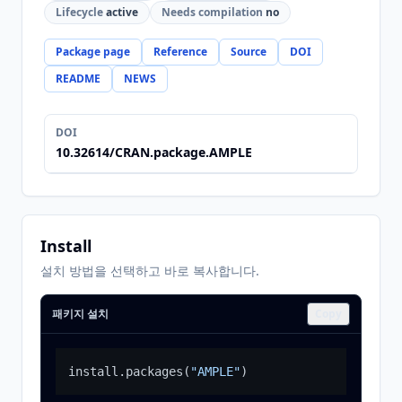
Lifecycle
active
Needs compilation
no
Package page
Reference
Source
DOI
README
NEWS
DOI
10.32614/CRAN.package.AMPLE
Install
설치 방법을 선택하고 바로 복사합니다.
패키지 설치
Copy
install.packages
(
"AMPLE"
)