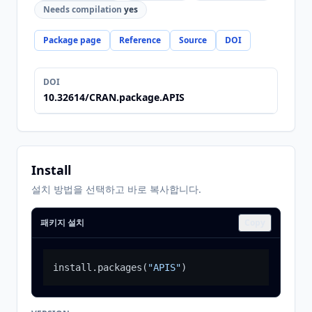
Needs compilation
yes
Package page
Reference
Source
DOI
DOI
10.32614/CRAN.package.APIS
Install
설치 방법을 선택하고 바로 복사합니다.
패키지 설치
Copy
install.packages
(
"APIS"
)