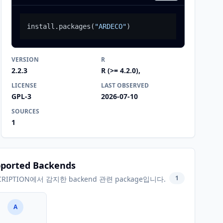
install.packages
(
"ARDECO"
)
VERSION
R
2.2.3
R (>= 4.2.0),
LICENSE
LAST OBSERVED
GPL-3
2026-07-10
SOURCES
1
ported Backends
1
CRIPTION에서 감지한 backend 관련 package입니다.
A