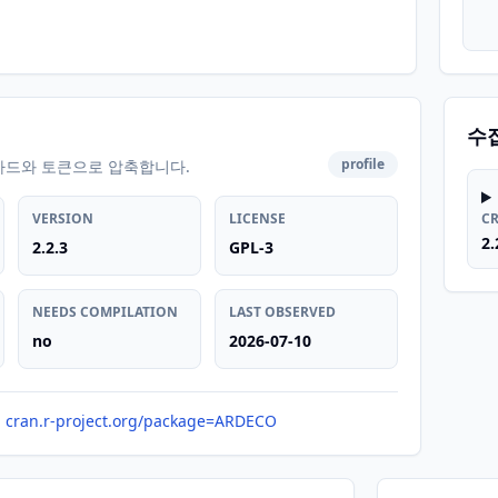
수
profile
카드와 토큰으로 압축합니다.
VERSION
LICENSE
C
2.
2.2.3
GPL-3
NEEDS COMPILATION
LAST OBSERVED
no
2026-07-10
cran.r-project.org/package=ARDECO