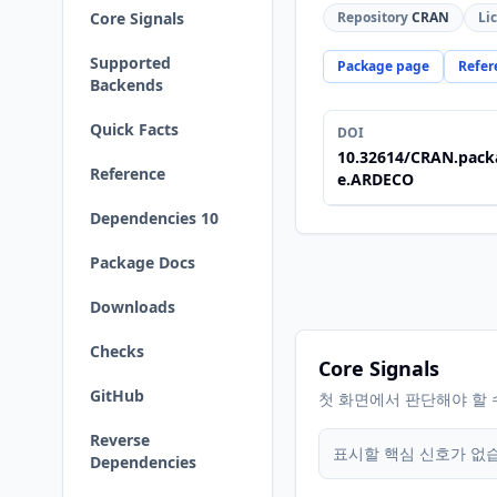
Core Signals
Repository
CRAN
Li
Supported
Package page
Refer
Backends
Quick Facts
DOI
10.32614/CRAN.pack
Reference
e.ARDECO
Dependencies 10
Package Docs
Downloads
Checks
Core Signals
GitHub
첫 화면에서 판단해야 할 
Reverse
표시할 핵심 신호가 없
Dependencies