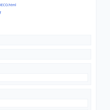
DECO.html
f