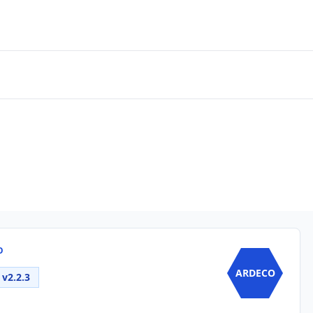
O
ARDECO
v2.2.3