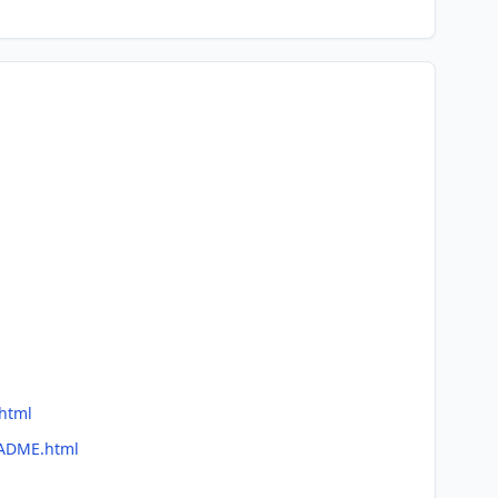
.html
EADME.html