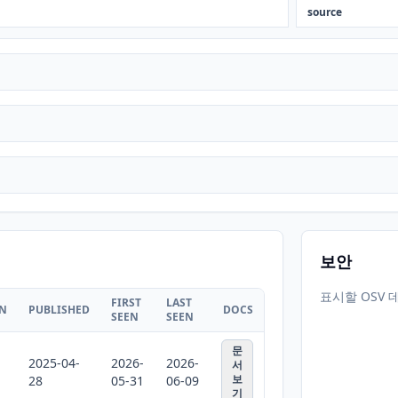
source
보안
표시할 OSV 
FIRST
LAST
ON
PUBLISHED
DOCS
SEEN
SEEN
문
2025-04-
2026-
2026-
서
보
28
05-31
06-09
기