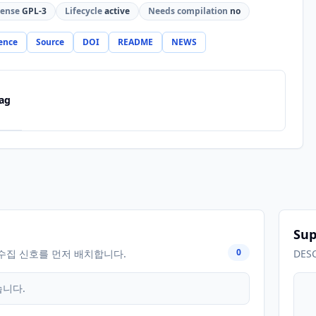
cense
GPL-3
Lifecycle
active
Needs compilation
no
ence
Source
DOI
README
NEWS
ag
Sup
0
수집 신호를 먼저 배치합니다.
DES
습니다.