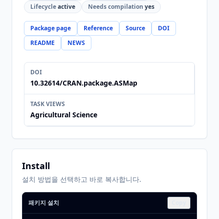
Lifecycle
active
Needs compilation
yes
Package page
Reference
Source
DOI
README
NEWS
DOI
10.32614/CRAN.package.ASMap
TASK VIEWS
Agricultural Science
Install
설치 방법을 선택하고 바로 복사합니다.
패키지 설치
Copy