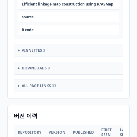
Efficient linkage map construction using R/ASMap
source
R code
VIGNETTES
3
DOWNLOADS
9
ALL PAGE LINKS
33
버전 이력
FIRST
LAST
REPOSITORY
VERSION
PUBLISHED
SEEN
SEEN