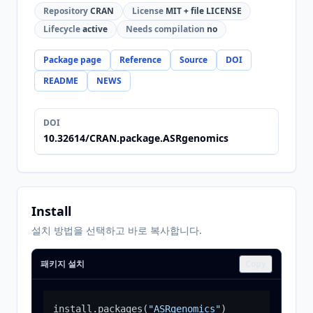
Repository
CRAN
License
MIT + file LICENSE
Lifecycle
active
Needs compilation
no
Package page
Reference
Source
DOI
README
NEWS
DOI
10.32614/CRAN.package.ASRgenomics
Install
설치 방법을 선택하고 바로 복사합니다.
패키지 설치
Copy
install.packages
(
"ASRgenomics"
)