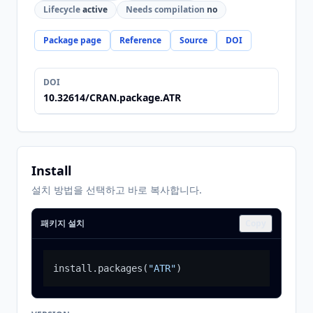
Lifecycle
active
Needs compilation
no
Package page
Reference
Source
DOI
DOI
10.32614/CRAN.package.ATR
Install
설치 방법을 선택하고 바로 복사합니다.
패키지 설치
Copy
install.packages
(
"ATR"
)