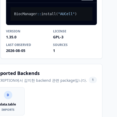
BiocManager
::
install
(
"AUCell"
)
VERSION
LICENSE
1.35.0
GPL-3
LAST OBSERVED
SOURCES
2026-08-05
1
ported Backends
1
CRIPTION에서 감지한 backend 관련 package입니다.
D
data.table
IMPORTS