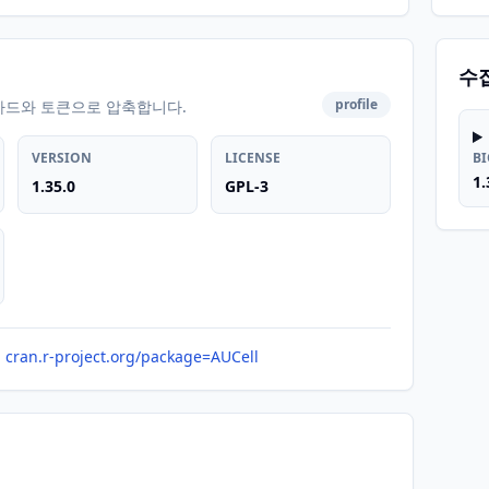
수
profile
카드와 토큰으로 압축합니다.
VERSION
LICENSE
B
1.
1.35.0
GPL-3
cran.r-project.org/package=AUCell