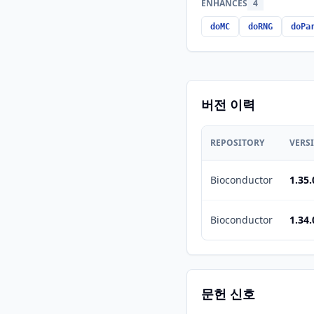
ENHANCES
4
doMC
doRNG
doPa
버전 이력
REPOSITORY
VERS
Bioconductor
1.35.
Bioconductor
1.34.
문헌 신호