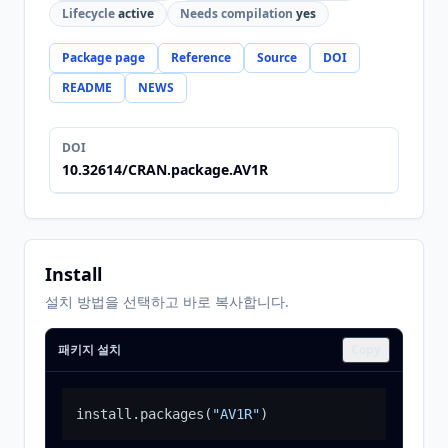
Lifecycle
active
Needs compilation
yes
Package page
Reference
Source
DOI
README
NEWS
DOI
10.32614/CRAN.package.AV1R
Install
설치 방법을 선택하고 바로 복사합니다.
패키지 설치
Copy
install.packages
(
"AV1R"
)