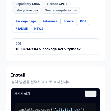
Repository
CRAN
License
GPL-3
Lifecycle
active
Needs compilation
no
Package page
Reference
Source
DOI
README
NEWS
DOI
10.32614/CRAN.package.ActivityIndex
Install
설치 방법을 선택하고 바로 복사합니다.
패키지 설치
Copy
install.packages
(
"ActivityIndex"
)