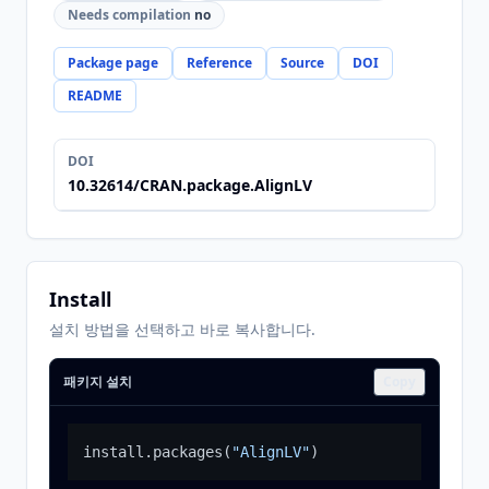
Needs compilation
no
Package page
Reference
Source
DOI
README
DOI
10.32614/CRAN.package.AlignLV
Install
설치 방법을 선택하고 바로 복사합니다.
패키지 설치
Copy
install.packages
(
"AlignLV"
)