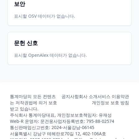
보안
2019-01-
2026-
2026-
표시할 OSV 데이터가 없습니다.
CRAN
0.2.0
27
05-31
05-31
문헌 신호
2018-03-
2026-
2026-
CRAN
0.1.2
14
05-31
05-31
표시할 OpenAlex 데이터가 없습니다.
2026-
2026-
CRAN
0.4.8
05-31
07-10
통계마당의 모든 컨텐츠
공지사항
회사 소개
서비스 이용약관
는 저작권법에 의거 보호
개인정보 보호 방침
받고 있습니다.
주식회사 통계마당
대표, 개인정보보호책임자: 유재성
Web-R 운영자: 문건웅
사업자등록번호: 795-88-02574
통신판매업신고번호: 2024-서울강남-06145
서울특별시 강남구 테헤란로70길 12, 402-106A호