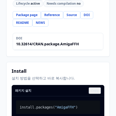
Lifecycle
active
Needs compilation
no
Package page
Reference
Source
DOI
README
NEWS
DOI
10.32614/CRAN.package.AmigaFFH
Install
설치 방법을 선택하고 바로 복사합니다.
패키지 설치
Copy
install.packages
(
"AmigaFFH"
)