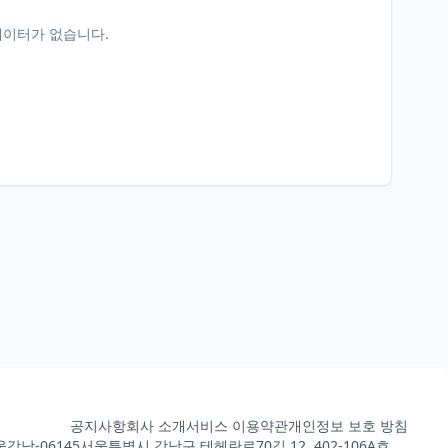
데이터가 없습니다.
공지사항
회사 소개
서비스 이용약관
개인정보 보호 방침
강남-06145
서울특별시 강남구 테헤란로70길 12, 402-106A호