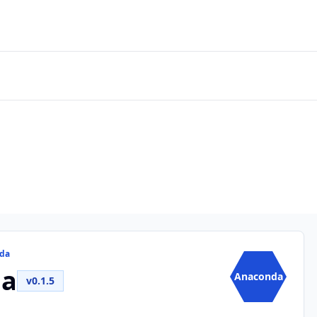
nda
da
Anaconda
v0.1.5