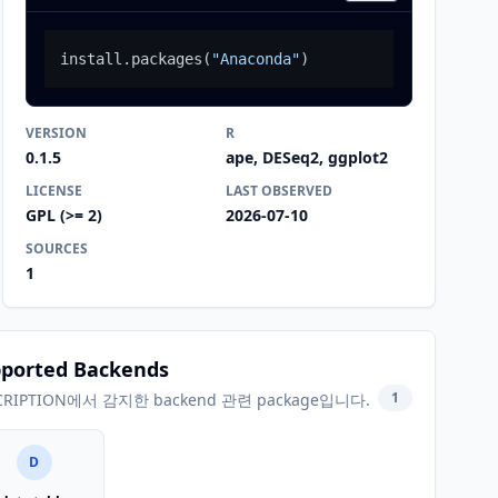
install.packages
(
"Anaconda"
)
VERSION
R
0.1.5
ape, DESeq2, ggplot2
LICENSE
LAST OBSERVED
GPL (>= 2)
2026-07-10
SOURCES
1
ported Backends
1
CRIPTION에서 감지한 backend 관련 package입니다.
D