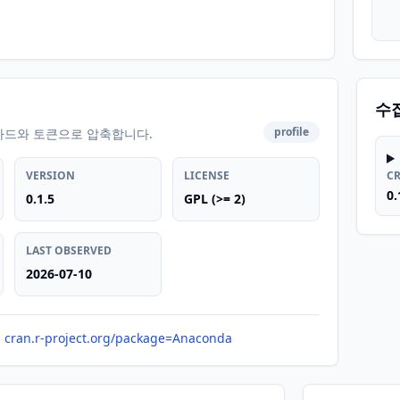
수
profile
카드와 토큰으로 압축합니다.
VERSION
LICENSE
C
0.
0.1.5
GPL (>= 2)
LAST OBSERVED
2026-07-10
cran.r-project.org/package=Anaconda