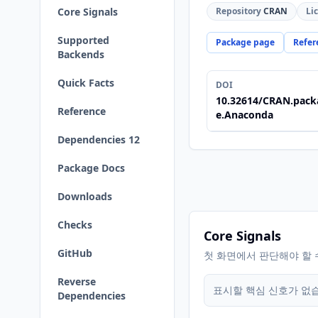
Core Signals
Repository
CRAN
Li
Supported
Package page
Refer
Backends
Quick Facts
DOI
10.32614/CRAN.pack
Reference
e.Anaconda
Dependencies 12
Package Docs
Downloads
Checks
Core Signals
GitHub
첫 화면에서 판단해야 할 
Reverse
표시할 핵심 신호가 없
Dependencies