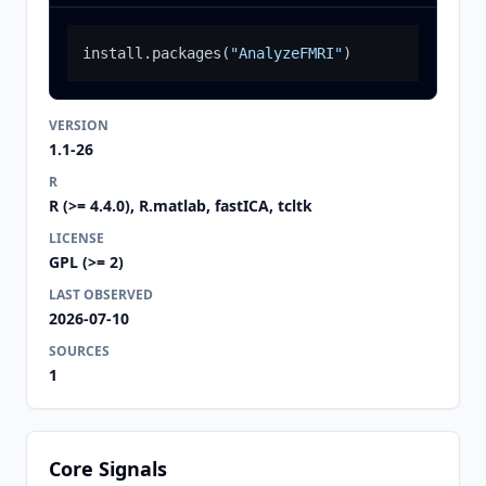
install.packages
(
"AnalyzeFMRI"
)
VERSION
1.1-26
R
R (>= 4.4.0), R.matlab, fastICA, tcltk
LICENSE
GPL (>= 2)
LAST OBSERVED
2026-07-10
SOURCES
1
Core Signals