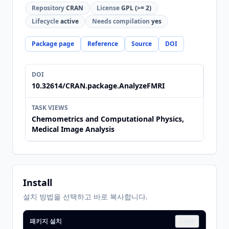
Repository
CRAN
License
GPL (>= 2)
Lifecycle
active
Needs compilation
yes
Package page
Reference
Source
DOI
DOI
10.32614/CRAN.package.AnalyzeFMRI
TASK VIEWS
Chemometrics and Computational Physics,
Medical Image Analysis
Install
설치 방법을 선택하고 바로 복사합니다.
패키지 설치
Copy