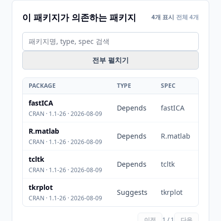
이 패키지가 의존하는 패키지
4개 표시
전체 4개
전부 펼치기
PACKAGE
TYPE
SPEC
fastICA
Depends
fastICA
CRAN · 1.1-26 · 2026-08-09
R.matlab
Depends
R.matlab
CRAN · 1.1-26 · 2026-08-09
tcltk
Depends
tcltk
CRAN · 1.1-26 · 2026-08-09
tkrplot
Suggests
tkrplot
CRAN · 1.1-26 · 2026-08-09
이전
1 / 1
다음