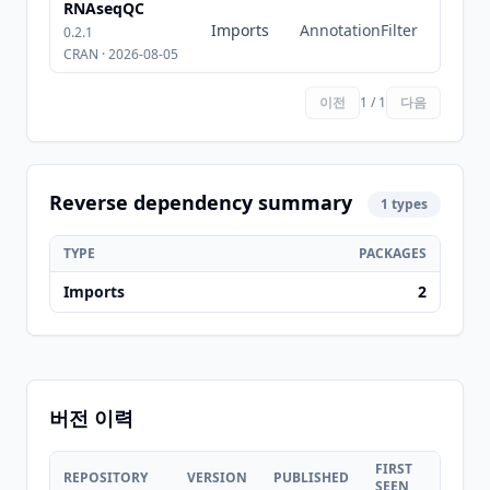
RNAseqQC
Imports
AnnotationFilter
0.2.1
CRAN · 2026-08-05
이전
1 / 1
다음
Reverse dependency summary
1 types
TYPE
PACKAGES
Imports
2
버전 이력
FIRST
LAST
REPOSITORY
VERSION
PUBLISHED
SEEN
SEEN