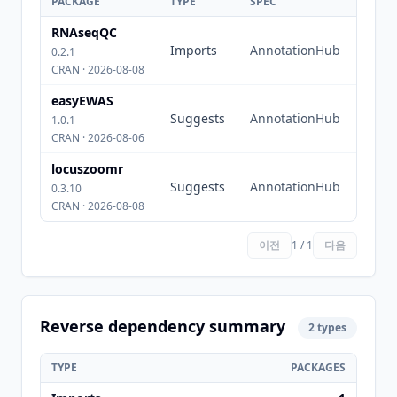
PACKAGE
TYPE
SPEC
RNAseqQC
Imports
AnnotationHub
0.2.1
CRAN · 2026-08-08
easyEWAS
Suggests
AnnotationHub
1.0.1
CRAN · 2026-08-06
locuszoomr
Suggests
AnnotationHub
0.3.10
CRAN · 2026-08-08
이전
1 / 1
다음
Reverse dependency summary
2 types
TYPE
PACKAGES