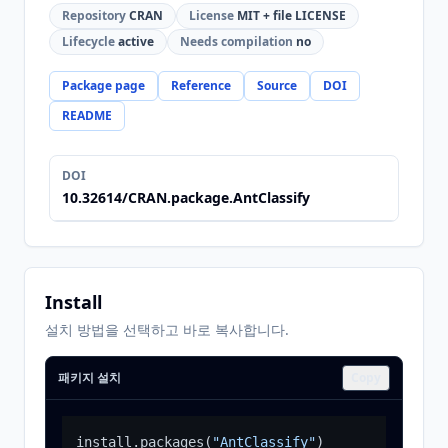
Repository
CRAN
License
MIT + file LICENSE
Lifecycle
active
Needs compilation
no
Package page
Reference
Source
DOI
README
DOI
10.32614/CRAN.package.AntClassify
Install
설치 방법을 선택하고 바로 복사합니다.
패키지 설치
Copy
install.packages
(
"AntClassify"
)