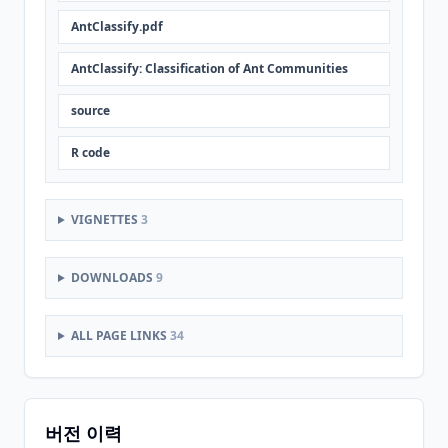
AntClassify.pdf
AntClassify: Classification of Ant Communities
source
R code
VIGNETTES
3
DOWNLOADS
9
ALL PAGE LINKS
34
버전 이력