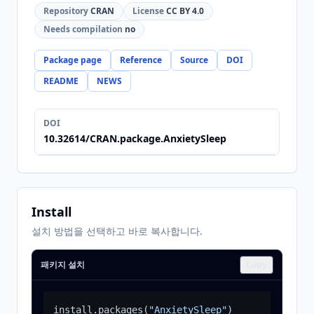
Repository
CRAN
License
CC BY 4.0
Needs compilation
no
Package page
Reference
Source
DOI
README
NEWS
DOI
10.32614/CRAN.package.AnxietySleep
Install
설치 방법을 선택하고 바로 복사합니다.
패키지 설치
Copy
install.packages
(
"AnxietySleep"
)