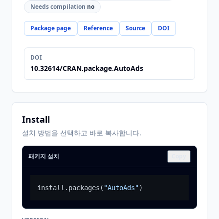
Needs compilation
no
Package page
Reference
Source
DOI
DOI
10.32614/CRAN.package.AutoAds
Install
설치 방법을 선택하고 바로 복사합니다.
패키지 설치
Copy
install.packages
(
"AutoAds"
)