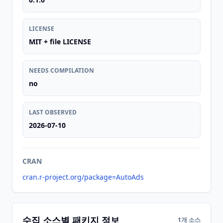
LICENSE
MIT + file LICENSE
NEEDS COMPILATION
no
LAST OBSERVED
2026-07-10
CRAN
cran.r-project.org/package=AutoAds
수집 소스별 패키지 정보
1개 소스