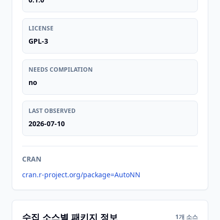
LICENSE
GPL-3
NEEDS COMPILATION
no
LAST OBSERVED
2026-07-10
CRAN
cran.r-project.org/package=AutoNN
수집 소스별 패키지 정보
1개 소스