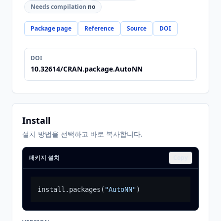
Needs compilation
no
Package page
Reference
Source
DOI
DOI
10.32614/CRAN.package.AutoNN
Install
설치 방법을 선택하고 바로 복사합니다.
패키지 설치
Copy
install.packages
(
"AutoNN"
)