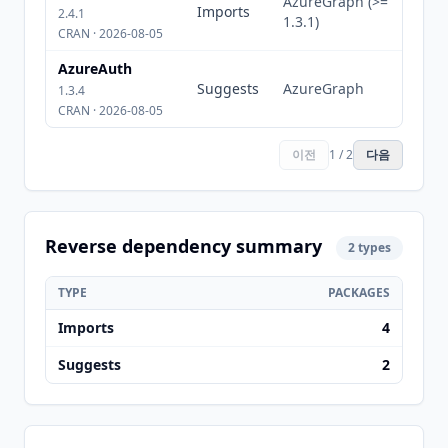
AzureGraph (>=
Imports
2.4.1
1.3.1)
CRAN · 2026-08-05
AzureAuth
Suggests
AzureGraph
1.3.4
CRAN · 2026-08-05
이전
1 / 2
다음
Reverse dependency summary
2 types
TYPE
PACKAGES
Imports
4
Suggests
2