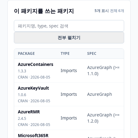
이 패키지를 쓰는 패키지
5개 표시
전체 6개
전부 펼치기
PACKAGE
TYPE
SPEC
AzureContainers
AzureGraph (>=
Imports
1.3.3
1.1.0)
CRAN · 2026-08-05
AzureKeyVault
Imports
AzureGraph
1.0.6
CRAN · 2026-08-05
AzureRMR
AzureGraph (>=
Imports
2.4.5
1.2.0)
CRAN · 2026-08-05
Microsoft365R