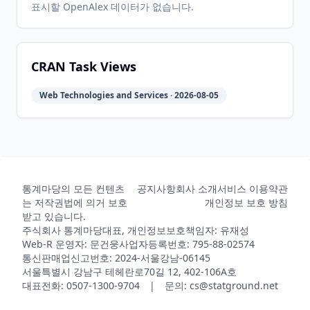
표시할 OpenAlex 데이터가 없습니다.
2020-05-
2026-
2026-
CRAN
1.1.1
25
05-31
05-31
CRAN Task Views
Web Technologies and Services · 2026-08-05
2019-11-
2026-
2026-
CRAN
1.1.0
08
05-31
05-31
2019-10-
2026-
2026-
CRAN
1.0.5
15
05-31
05-31
통계마당의 모든 컨텐츠
공지사항
회사 소개
서비스 이용약관
는 저작권법에 의거 보호
개인정보 보호 방침
받고 있습니다.
주식회사 통계마당
대표, 개인정보보호책임자: 유재성
2019-09-
2026-
2026-
CRAN
1.0.4
Web-R 운영자: 문건웅
사업자등록번호: 795-88-02574
20
05-31
05-31
통신판매업신고번호: 2024-서울강남-06145
서울특별시 강남구 테헤란로70길 12, 402-106A호
대표전화: 0507-1300-9704 | 문의: cs@statground.net
2019-07-
2026-
2026-
CRAN
1.0.3
09
05-31
05-31