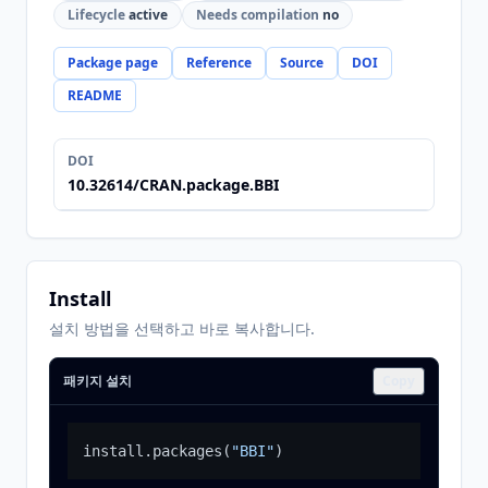
Lifecycle
active
Needs compilation
no
Package page
Reference
Source
DOI
README
DOI
10.32614/CRAN.package.BBI
Install
설치 방법을 선택하고 바로 복사합니다.
패키지 설치
Copy
install.packages
(
"BBI"
)