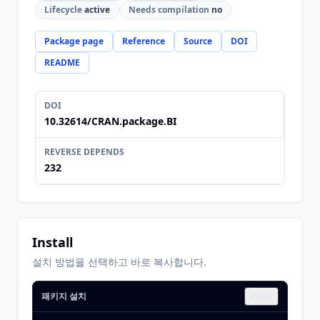
Lifecycle
active
Needs compilation
no
Package page
Reference
Source
DOI
README
DOI
10.32614/CRAN.package.BI
REVERSE DEPENDS
232
Install
설치 방법을 선택하고 바로 복사합니다.
패키지 설치
Copy