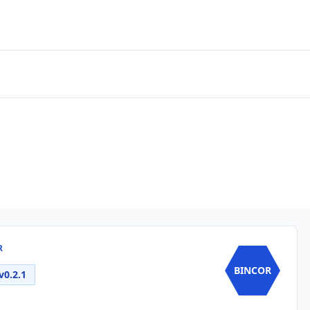
R
BINCOR
v0.2.1