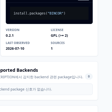
install.packages
(
"BINCOR"
)
VERSION
LICENSE
0.2.1
GPL (>= 2)
LAST OBSERVED
SOURCES
2026-07-10
1
ported Backends
0
CRIPTION에서 감지한 backend 관련 package입니다.
ckend package 신호가 없습니다.