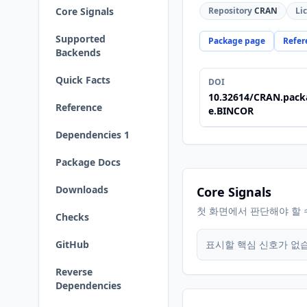
Core Signals
Repository
CRAN
Li
Supported
Package page
Refer
Backends
Quick Facts
DOI
10.32614/CRAN.pack
Reference
e.BINCOR
Dependencies 1
Package Docs
Downloads
Core Signals
첫 화면에서 판단해야 할 
Checks
GitHub
표시할 핵심 신호가 없
Reverse
Dependencies