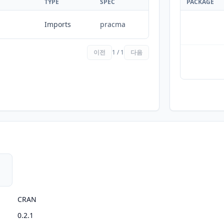
TYPE
SPEC
PACKAGE
Imports
pracma
이전
1 / 1
다음
CRAN
0.2.1