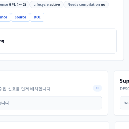
cense
GPL (>= 2)
Lifecycle
active
Needs compilation
no
ence
Source
DOI
ag
Sup
0
수집 신호를 먼저 배치합니다.
DES
습니다.
ba