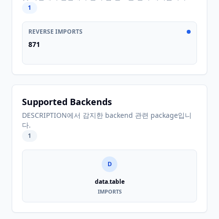
1
REVERSE IMPORTS
871
Supported Backends
DESCRIPTION에서 감지한 backend 관련 package입니
다.
1
D
data.table
IMPORTS