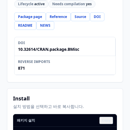
Lifecycle
active
Needs compilation
yes
Package page
Reference
Source
DOI
README
NEWS
DOI
10.32614/CRAN.package.BMisc
REVERSE IMPORTS
871
Install
설치 방법을 선택하고 바로 복사합니다.
패키지 설치
Copy