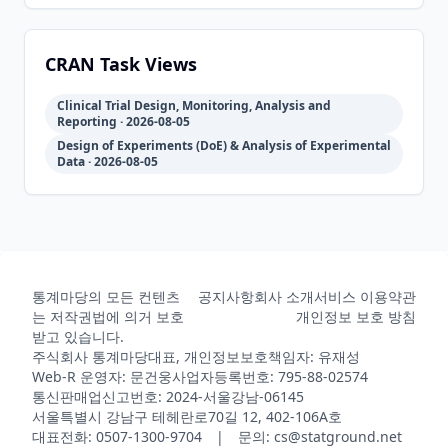
2018-04-
2026-
2026-
CRAN
2.6.3
10
05-31
08-02
CRAN Task Views
Clinical Trial Design, Monitoring, Analysis and
2018-03-
2026-
2026-
Reporting · 2026-08-05
CRAN
2.6.2
27
05-31
08-02
Design of Experiments (DoE) & Analysis of Experimental
Data · 2026-08-05
2018-03-
2026-
2026-
CRAN
2.6.1
16
05-31
08-02
통계마당의 모든 컨텐츠
공지사항
회사 소개
서비스 이용약관
2018-02-
2026-
2026-
CRAN
2.6
는 저작권법에 의거 보호
개인정보 보호 방침
21
05-31
08-02
받고 있습니다.
주식회사 통계마당
대표, 개인정보보호책임자: 유재성
Web-R 운영자: 문건웅
사업자등록번호: 795-88-02574
2016-08-
2026-
2026-
통신판매업신고번호: 2024-서울강남-06145
CRAN
2.4
09
05-31
08-02
서울특별시 강남구 테헤란로70길 12, 402-106A호
대표전화: 0507-1300-9704 | 문의: cs@statground.net