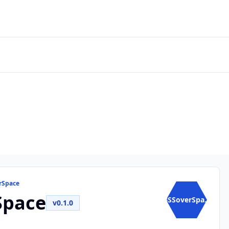
rSpace
Space
BSSoverSpa...
v0.1.0