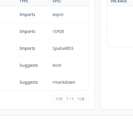
TYPE
SPEC
PACKAGE
Imports
expm
Imports
rSPDE
Imports
SpatialBSS
Suggests
knitr
Suggests
rmarkdown
이전
1 / 1
다음