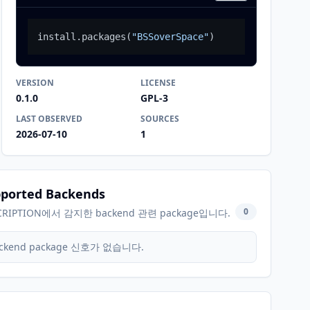
install.packages
(
"BSSoverSpace"
)
VERSION
LICENSE
0.1.0
GPL-3
LAST OBSERVED
SOURCES
2026-07-10
1
ported Backends
0
CRIPTION에서 감지한 backend 관련 package입니다.
ckend package 신호가 없습니다.