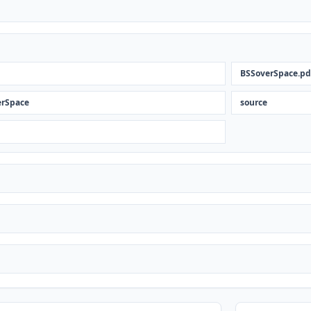
BSSoverSpace.pd
erSpace
source