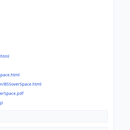
.html
Space.html
an/BSSoverSpace.html
verSpace.pdf
gz