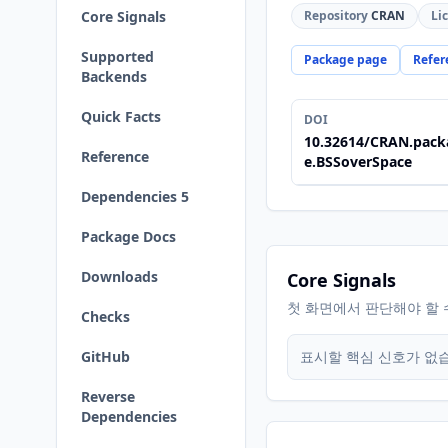
Core Signals
Repository
CRAN
Li
Supported
Package page
Refer
Backends
Quick Facts
DOI
10.32614/CRAN.pack
Reference
e.BSSoverSpace
Dependencies 5
Package Docs
Downloads
Core Signals
첫 화면에서 판단해야 할 
Checks
GitHub
표시할 핵심 신호가 없
Reverse
Dependencies