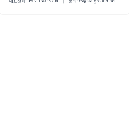
대표전화: 0507-1300-9704 | 문의: cs@statground.net