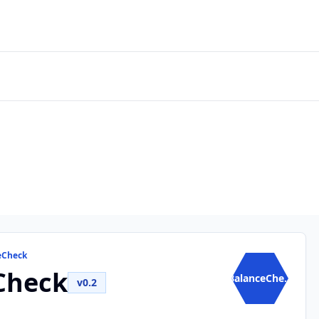
eCheck
Check
BalanceChe...
v0.2