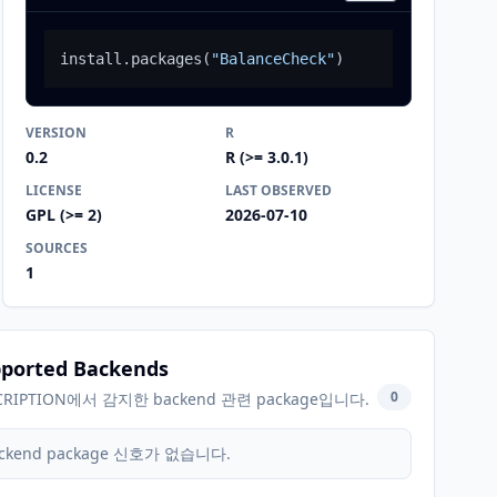
install.packages
(
"BalanceCheck"
)
VERSION
R
0.2
R (>= 3.0.1)
LICENSE
LAST OBSERVED
GPL (>= 2)
2026-07-10
SOURCES
1
ported Backends
0
CRIPTION에서 감지한 backend 관련 package입니다.
ckend package 신호가 없습니다.