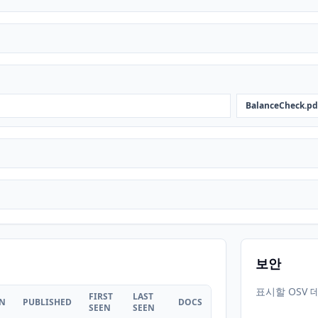
BalanceCheck.pd
보안
표시할 OSV 
FIRST
LAST
ON
PUBLISHED
DOCS
SEEN
SEEN