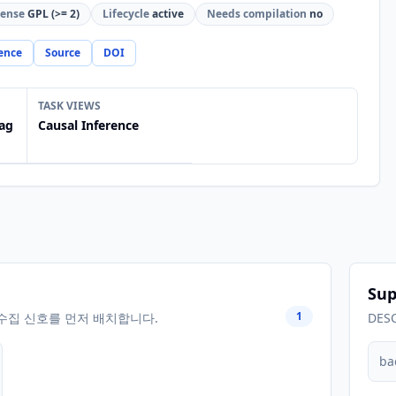
cense
GPL (>= 2)
Lifecycle
active
Needs compilation
no
ence
Source
DOI
TASK VIEWS
ag
Causal Inference
Sup
1
수집 신호를 먼저 배치합니다.
DES
ba