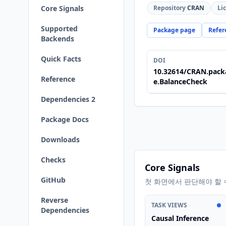
Core Signals
Repository
CRAN
Li
Supported
Package page
Refer
Backends
Quick Facts
DOI
10.32614/CRAN.pack
Reference
e.BalanceCheck
Dependencies 2
Package Docs
Downloads
Checks
Core Signals
GitHub
첫 화면에서 판단해야 할 
Reverse
TASK VIEWS
Dependencies
Causal Inference