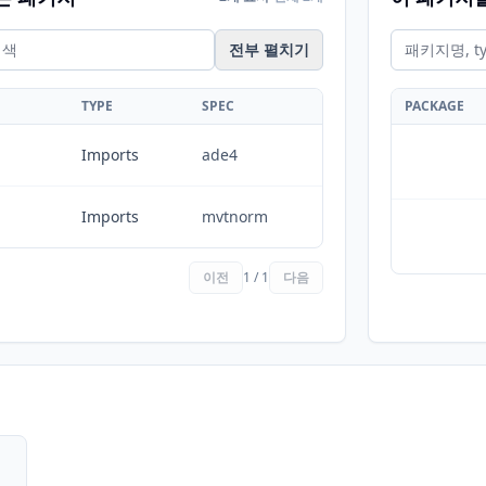
전부 펼치기
TYPE
SPEC
PACKAGE
Imports
ade4
Imports
mvtnorm
이전
1 / 1
다음