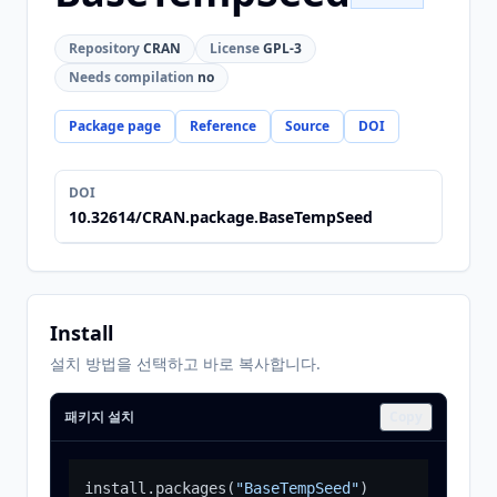
Repository
CRAN
License
GPL-3
Needs compilation
no
Package page
Reference
Source
DOI
DOI
10.32614/CRAN.package.BaseTempSeed
Install
설치 방법을 선택하고 바로 복사합니다.
패키지 설치
Copy
install.packages
(
"BaseTempSeed"
)