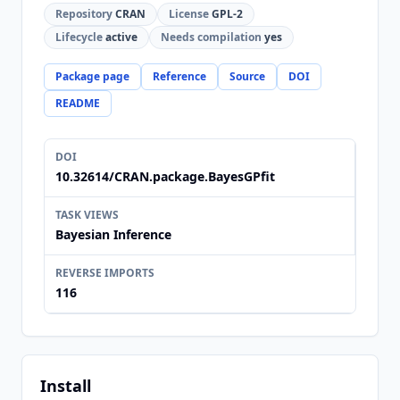
Repository
CRAN
License
GPL-2
Lifecycle
active
Needs compilation
yes
Package page
Reference
Source
DOI
README
DOI
10.32614/CRAN.package.BayesGPfit
TASK VIEWS
Bayesian Inference
REVERSE IMPORTS
116
Install