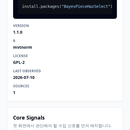
install.packages
(
"BayesPieceHazSelect"
)
VERSION
1.1.0
R
mvtnorm
LICENSE
GPL-2
LAST OBSERVED
2026-07-10
SOURCES
1
Core Signals
첫 화면에서 판단해야 할 수집 신호를 먼저 배치합니다.