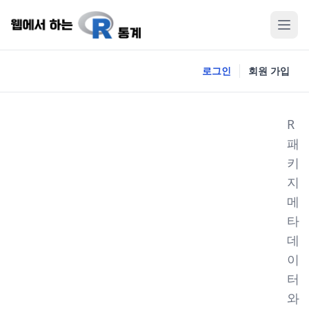
로그인
회원 가입
R
패
키
지
메
타
데
이
터
와