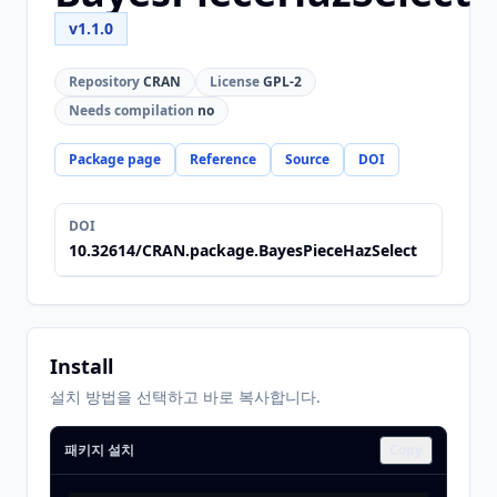
v1.1.0
Repository
CRAN
License
GPL-2
Needs compilation
no
Package page
Reference
Source
DOI
DOI
10.32614/CRAN.package.BayesPieceHazSelect
Install
설치 방법을 선택하고 바로 복사합니다.
패키지 설치
Copy