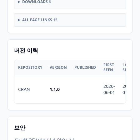
DOWNLOADS
8
ALL PAGE LINKS
15
버전 이력
FIRST
LAST
REPOSITORY
VERSION
PUBLISHED
SEEN
SEEN
2026-
2026-
CRAN
1.1.0
06-01
07-10
보안
표시할 OSV 데이터가 없습니다.