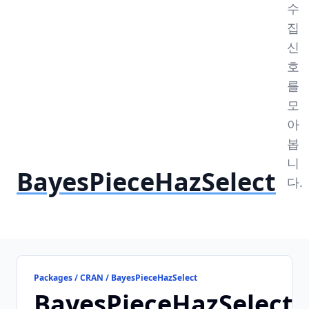
수
집
신
호
를
모
아
봅
니
BayesPieceHazSelect
다.
Packages / CRAN / BayesPieceHazSelect
BayesPieceHazSelect